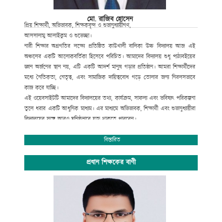
শিক্ষাপ্রতিষ্ঠান হিসেবে আত্মপ্রকাশের পথে।
পরবর্তীতে ধারাবাহিকভাবে বিদ্যালয় পরিচালনায় নেতৃত্ব দেন:
মো. রাজিব হোসেন
• মোঃ ওমর ফারুক (১৯৯৯-২০০০)
প্রিয় শিক্ষার্থী, অভিভাবক, শিক্ষকবৃন্দ ও শুভানুধ্যায়ীগণ,
• আলী আহমদ (২০০০-২০০৪)
আসসালামু আলাইকুম ও শুভেচ্ছা।
• আনোয়ার হোসেন (২০০৪-২০১০)
নারী শিক্ষার অগ্রগতির লক্ষ্যে প্রতিষ্ঠিত কাউখালী বালিকা উচ্চ বিদ্যালয় আজ এই
• মোহাম্মদ নজরুল ইসলাম (২০১০-২০১২
,
ভারপ্রাপ্ত)
অঞ্চলের একটি আলোকবর্তিকা হিসেবে পরিচিত। আমাদের বিদ্যালয় শুধু পাঠ্যবইয়ের
• মোহাম্মদ আবদুল কাদের (২০১২-অদ্যাবধি)
জ্ঞান অর্জনের স্থান নয়, এটি একটি আদর্শ মানুষ গড়ার প্রতিষ্ঠান। আমরা শিক্ষার্থীদের
তাঁদের প্রতিজনের নেতৃত্বে বিদ্যালয়টি শুধু বেড়েছে আকারে নয়
,
উন্নত হয়েছে গুণে ও
মধ্যে নৈতিকতা, নেতৃত্ব, এবং সামাজিক দায়িত্ববোধ গড়ে তোলার জন্য নিরলসভাবে
মর্যাদায়।
কাজ করে যাচ্ছি।
প্রতিষ্ঠান নয়
,
এক আন্দোলন: নারী শিক্ষার আলোকযাত্রা
এই ওয়েবসাইটটি আমাদের বিদ্যালয়ের তথ্য, কার্যক্রম, সাফল্য এবং ভবিষ্যৎ পরিকল্পনা
একটি পরিত্যক্ত শেড থেকে আধুনিক শ্রেণিকক্ষে রূপান্তর-এই যাত্রা ছিল এক সাহসী
তুলে ধরার একটি আধুনিক মাধ্যম। এর মাধ্যমে অভিভাবক, শিক্ষার্থী এবং শুভানুধ্যায়ীরা
পদক্ষেপ। শিক্ষার প্রতি অটল প্রতিশ্রুতি ও জনসম্পৃক্ততার এই দৃষ্টান্ত প্রমাণ করে
,
বিদ্যালয়ের সঙ্গে আরও ঘনিষ্ঠভাবে যুক্ত থাকতে পারবেন।
সীমিত সম্পদ কখনো স্বপ্নের বাধা হতে পারে না। কাউখালী বালিকা উচ্চ বিদ্যালয় হয়ে
আমরা বিশ্বাস করি, প্রতিটি শিক্ষার্থীই একটি সম্ভাবনার প্রতীক। তাদের মেধা, মনন ও
ওঠে এলাকার কন্যাশিশুদের জন্য আশার আলো
,
স্বপ্ন দেখার সাহস।
সৃজনশীলতাকে বিকশিত করতে আমাদের শিক্ষকবৃন্দ আন্তরিকভাবে কাজ করে
বিস্তারিত
অর্জনের মাইলফলক
যাচ্ছেন। বিদ্যালয় পরিচালনা কমিটির পক্ষ থেকে আমি সকলের সহযোগিতা, ভালোবাসা
• ১৯৯৯ সালে নিম্ন মাধ্যমিক বিদ্যালয় হিসেবে স্বীকৃতি।
ও দোয়া কামনা করছি, যেন আমরা একসাথে একটি শিক্ষাবান্ধব, মানবিক ও উন্নত
প্রধান শিক্ষকের বাণী
• ২০০০ সালে নিম্ন মাধ্যমিক পর্যায়ে এমপিওভুক্তি (স্মারক নং:
সমাজ গড়ে তুলতে পারি।
শা:৪/১জি-১০/৯৯/৬৯-শিক্ষা)।
শুভ কামনা রইল সকলের জন্য।
• ২০০৪ সালে পূর্ণাঙ্গ মাধ্যমিক বিদ্যালয় হিসেবে স্বীকৃতি।
• ২০২২ সালে মাধ্যমিক পর্যায়ে এমপিওভুক্তি (স্মারক নং:
৩৭.০০.০০০০.০৭৪.০০২.০০৫.২০২১.১৫৮)।
এসব অর্জন বিদ্যালয়টির প্রশাসনিক স্থিতিশীলতা এবং শিক্ষাগত মান নিশ্চিত করতে