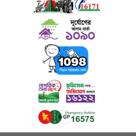
এই অনুকূল পরিবেশ শিক্ষার্থীদের কেবল শিক্ষাগত উন্নতি নয়
,
বরং
ব্যক্তিত্ব
,
আত্মবিশ্বাস এবং দেশপ্রেম
গঠনে সহায়ক ভূমিকা রাখছে। তারা গড়ে উঠছে আগামী
দিনের আলোকিত নেতৃত্ব হিসেবে।
আমাদের দৃষ্টিভঙ্গি ও প্রত্যাশা
আমরা বিশ্বাস করি—
"
শিক্ষা শুধুই সার্টিফিকেট নয়
,
এটি মানবিকতা
,
নেতৃত্ব এবং জাতি গঠনের হাতিয়ার।"
এই বিশ্বাসের উপর ভিত্তি করেই আমরা কাউখালী বালিকা উচ্চ বিদ্যালয়কে
একটি
স্বপ্নের ঠিকানা
,
নারী ক্ষমতায়নের প্রতীক
এবং
সমৃদ্ধ সমাজের নির্মাতা
হিসেবে গড়ে
তোলার চেষ্টা করছি।
আমাদের বার্তা:
“
শিক্ষাই শক্তি
,
নারী শিক্ষা জাতির প্রগতি।”
“
নারী শিক্ষার আলো ছড়িয়ে যাক পার্বত্য জনপদে
,
এগিয়ে যাক জাতি।”