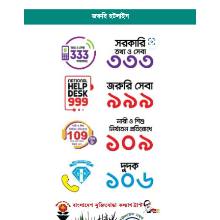
ব্যক্তিত্বদের সম্মিলিত প্রচেষ্টায় গড়ে ওঠে এই বিদ্যাপীঠ। তাঁদের দূরদর্শিতা
,
স্বপ্ন এবং
জরুরি হটলাইন
অক্লান্ত পরিশ্রমের ফসল আজকের কাউখালী বালিকা উচ্চ বিদ্যালয়
-
একটি
আলোকিত
ভবিষ্যতের কারখানা
।
শিক্ষার মান ও ধারাবাহিক সাফল্য
বিদ্যালয়ে বর্তমানে ৬ষ্ঠ থেকে ১০ম শ্রেণি পর্যন্ত পাঠদান কার্যক্রম পরিচালিত হচ্ছে।
একাডেমিক ফলাফলের ধারাবাহিক উন্নতি এ বিদ্যালয়ের অন্যতম গর্ব।
২০২২ সালে
,
এসএসসি পরীক্ষায় দুজন ছাত্রী জিপিএ-৫ অর্জন
করে।
২০২৩ সালে
,
একজন ছাত্রী সকল বিষয়ে জিপিএ-৫ পেয়ে
বিদ্যালয়ের মর্যাদা ও সুনাম আরও সুদৃঢ় করে।
এই সফলতা শুধু সংখ্যায় নয়
,
গুণগত মানেও প্রমাণ করে
-
বিদ্যালয়টি নারী শিক্ষার এক
নির্ভরযোগ্য নাম।
অবকাঠামো ও শিক্ষার পরিবেশ
বিদ্যালয়টিতে রয়েছে—
ü
অভিজ্ঞ ও নিবেদিতপ্রাণ শিক্ষকবৃন্দ
ü
আধুনিক বিজ্ঞানাগার ও পাঠাগার
ü
তথ্যপ্রযুক্তি সমন্বিত শ্রেণিকক্ষ
ü
সহশিক্ষা কার্যক্রমে সক্রিয় অংশগ্রহণ
ü
শৃঙ্খলা ও নৈতিকতার পরিবেশ