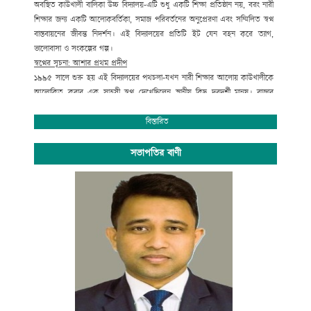
অবস্থিত কাউখালী বালিকা উচ্চ বিদ্যালয়-এটি শুধু একটি শিক্ষা প্রতিষ্ঠান নয়
,
বরং নারী
শিক্ষার জন্য একটি আলোকবর্তিকা
,
সমাজ পরিবর্তনের অনুপ্রেরণা এবং সম্মিলিত স্বপ্ন
বাস্তবায়নের জীবন্ত নিদর্শন। এই বিদ্যালয়ের প্রতিটি ইট যেন বহন করে ত্যাগ
,
ভালোবাসা ও সংকল্পের গল্প।
স্বপ্নের সূচনা: আশার প্রথম প্রদীপ
১৯৯৫ সালে শুরু হয় এই বিদ্যালয়ের পথচলা-যখন নারী শিক্ষার আলোয় কাউখালীকে
আলোকিত করার এক সাহসী স্বপ্ন দেখেছিলেন স্থানীয় কিছু দূরদর্শী মানুষ। বাজার
ফান্ডের মাধ্যমে ১.২৭ একর জমি টোকেন সালামীতে বন্দোবস্ত নিয়ে শুরু হয় পথচলা
,
যেখানে একটি পরিত্যক্ত বাজার শেডকেই রূপ দেওয়া হয় শ্রেণিকক্ষে। সরল কিন্তু
বিস্তারিত
সাহসী সেই পদক্ষেপই আজকের এই প্রতিষ্ঠানের ভিত্তি।
প্রতিষ্ঠাতাদের অসামান্য অবদান
সভাপতির বাণী
বিদ্যালয় প্রতিষ্ঠার মূল নায়ক ছিলেন তৎকালীন স্থানীয় সরকার পরিষদের সদস্য মরহুম
রুহুল আমিন চেয়ারম্যান। তাঁর অদম্য উৎসাহ
,
নিরলস প্রচেষ্টা এবং নারীর ক্ষমতায়নে
বিশ্বাস ছিল বিদ্যালয়টির বাস্তব রূপ দেওয়ার পেছনে প্রধান চালিকাশক্তি। তাঁর পাশে
ছিলেন এলাকার অনেক গণ্যমান্য ব্যক্তি
,
যারা এই উদ্যোগে অংশ নিয়ে ইতিহাস রচনা
করেন।
নেতৃত্ব ও নিষ্ঠার উত্তরাধিকার
বিদ্যালয়ের প্রথম প্রধান শিক্ষক মিসেস কলি চক্রবর্তীর সংক্ষিপ্ত দায়িত্বের পর
,
নেতৃত্বে
আসেন স্বপ্নবান শিক্ষাবিদ এবং স্থানীয় সরকার পরিষদের প্রাক্তন চেয়ারম্যান প্রয়াত
পারিজাত কুসুম চাকমা। তাঁর দক্ষ পরিচালনা ও শিক্ষার প্রতি আন্তরিক ভালোবাসা
বিদ্যালয়টির ভিত শক্ত করে। তাঁর হাত ধরেই বিদ্যালয়টি এগিয়ে যায় একটি মানসম্মত