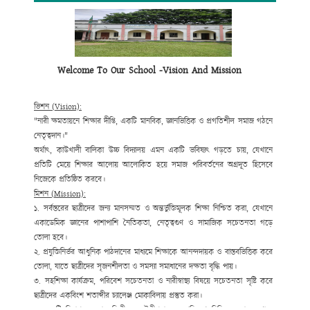
আমাদের নিবেদিতপ্রাণ শিক্ষকবৃন্দ প্রতিনিয়ত কাজ করছেন এমন একটি শিক্ষাবান্ধব
,
নিরাপদ ও উৎসাহব্যঞ্জক পরিবেশ তৈরিতে
,
যেখানে প্রতিটি শিক্ষার্থী তার সম্ভাবনার
সর্বোচ্চ শিখরে পৌঁছাতে পারে।
এই ওয়েবসাইটটি আমাদের বিদ্যালয়ের আয়না
-
এখানে আপনি পাবেন শিক্ষা কার্যক্রম
,
সাংস্কৃতিক ও ক্রীড়া কার্যক্রম
,
নোটিশ
,
ফলাফল এবং অন্যান্য গুরুত্বপূর্ণ তথ্যের
Welcome To Our School -Vision And Mission
হালনাগাদ। এটি শুধুই তথ্যের প্ল্যাটফর্ম নয়
,
এটি আমাদের শিক্ষাগত যাত্রার একটি
ডিজিটাল দলিল।
আমরা বিশ্বাস করি
-
আপনার পরামর্শ
,
সহযোগিতা ও অংশগ্রহণ আমাদের পথচলাকে
ভিশন (
Vision):
আরও দৃঢ় করবে।
"
নারী ক্ষমতায়নে শিক্ষার দীপ্তি
,
একটি মানবিক
,
জ্ঞানভিত্তিক ও প্রগতিশীল সমাজ গঠনে
আসুন
,
আমরা একসঙ্গে হাতে হাত রেখে গড়ে তুলি
একটি শিক্ষিত
,
মানবিক ও উন্নত
নেতৃত্বদান।"
সমাজ।
অর্থাৎ
,
কাউখালী বালিকা উচ্চ বিদ্যালয় এমন একটি ভবিষ্যৎ গড়তে চায়
,
যেখানে
শুভকামনাসহ
,
প্রতিটি মেয়ে শিক্ষার আলোয় আলোকিত হয়ে সমাজ পরিবর্তনের অগ্রদূত হিসেবে
ধন্যবাদান্তে
,
নিজেকে প্রতিষ্ঠিত করবে।
মোহাম্মদ আবদুল কাদের
মিশন (
Mission):
প্রধান শিক্ষক
১.
সর্বস্তরের ছাত্রীদের জন্য মানসম্মত ও অন্তর্ভুক্তিমূলক শিক্ষা নিশ্চিত করা
,
যেখানে
কাউখালী বালিকা উচ্চ বিদ্যালয়
একাডেমিক জ্ঞানের পাশাপাশি নৈতিকতা
,
নেতৃত্বগুণ ও সামাজিক সচেতনতা গড়ে
কাউখালী,রাঙ্গামাটি।
তোলা হবে।
২.
প্রযুক্তিনির্ভর আধুনিক পাঠদানের মাধ্যমে শিক্ষাকে আনন্দদায়ক ও বাস্তবভিত্তিক করে
তোলা
,
যাতে ছাত্রীদের সৃজনশীলতা ও সমস্যা সমাধানের দক্ষতা বৃদ্ধি পায়।
৩.
সহশিক্ষা কার্যক্রম
,
পরিবেশ সচেতনতা ও নারীস্বাস্থ্য বিষয়ে সচেতনতা সৃষ্টি করে
ছাত্রীদের একবিংশ শতাব্দীর চ্যালেঞ্জ মোকাবিলায় প্রস্তুত করা।