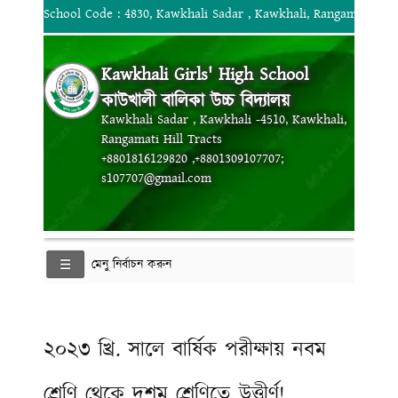
School Code : 4830, Kawkhali Sadar , Kawkhali, Rangamati Hill
Kawkhali Girls' High School
কাউখালী বালিকা উচ্চ বিদ্যালয়
Kawkhali Sadar , Kawkhali -4510, Kawkhali,
Rangamati Hill Tracts
+8801816129820 ,+8801309107707;
s107707@gmail.com
মেনু নির্বাচন করুন
২০২৩ খ্রি. সালে বার্ষিক পরীক্ষায় নবম
শ্রেণি থেকে দশম শ্রেণিতে উত্তীর্ণ!